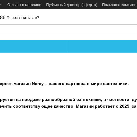
ия
Отзывы о магазине
Публичный договор (оферта)
Пользовательськое
086
Перезвонить вам?
рнет-магазин Nerey – вашего партнера в мире сантехники.
руется на продаже разнообразной сантехники, в частности, д
чить соответствующее качество. Магазин работает с 2025, зан