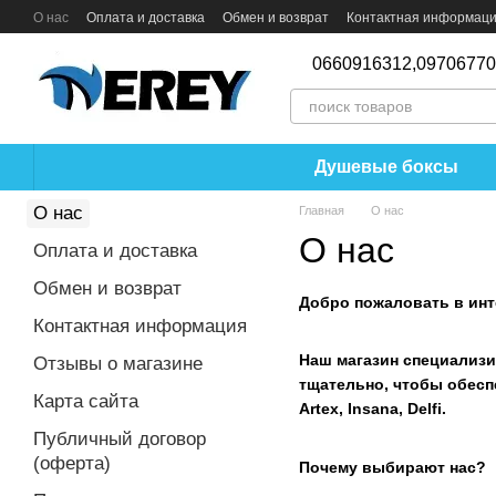
Перейти к основному контенту
О нас
Оплата и доставка
Обмен и возврат
Контактная информац
0660916312,
0970677
Душевые боксы
О нас
Главная
О нас
О нас
Оплата и доставка
Обмен и возврат
Добро пожаловать в инте
Контактная информация
Наш магазин специализи
Отзывы о магазине
тщательно, чтобы обеспе
Карта сайта
Artex, Insana, Delfi.
Публичный договор
(оферта)
Почему выбирают нас?