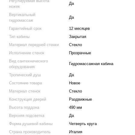
Регулируемая высота
Да
ножек
Вертикальный
Да
гидромассаж
Гарантийный срок
12 месяцев
Тип кабины
Закрытая
Материал передней стенки
Стекло
Исполнение стенок
Прозрачные
Вид сантехнического
Гидромассажная кабина
оборудования
Тропический душ
Да
Состояние товара
Новое
Материал стенок
Стекло
Конструкция дверей
Раздвижные
Высота поддона
490 мм
Верхняя подсветка
Да
Форма душевой кабины
Четверть круга
Страна производитель
Италия