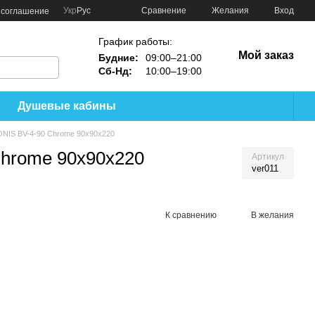
Сравнение
Укр
Рус
Желания
Вход
 соглашение
График работы:
Мой заказ
Будние:
09:00–21:00
Сб-Нд:
10:00–19:00
Душевые кабины
NIS BV-4-90 Chrome 90х90х220
hrome 90х90х220
Артикул
ver011
К сравнению
В желания