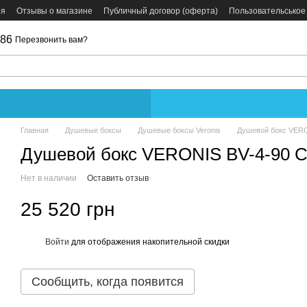
ия
Отзывы о магазине
Публичный договор (оферта)
Пользовательськое
086
Перезвонить вам?
Главная
Душевые боксы
Душевые боксы Veronis
Душевой бокс VERO
Душевой бокс VERONIS BV-4-90 C
Нет в наличии
Оставить отзыв
25 520 грн
Войти
для отображения накопительной скидки
%
Сообщить, когда появится