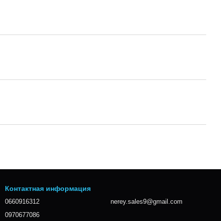
Контактная информация
0660916312
nerey.sales9@gmail.com
0970677086