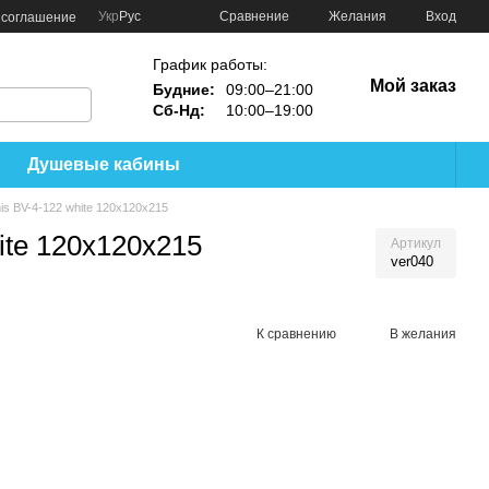
Сравнение
Укр
Рус
Желания
Вход
 соглашение
График работы:
Мой заказ
Будние:
09:00–21:00
Сб-Нд:
10:00–19:00
Душевые кабины
is BV-4-122 white 120х120х215
ite 120х120х215
Артикул
ver040
К сравнению
В желания