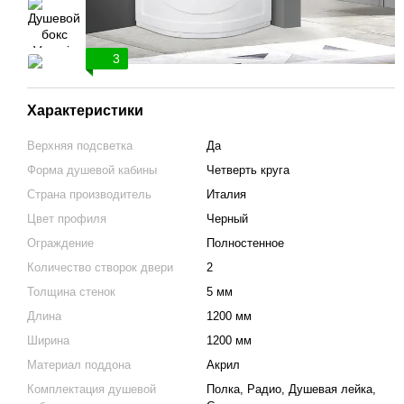
3
Характеристики
Верхняя подсветка
Да
Форма душевой кабины
Четверть круга
Страна производитель
Италия
Цвет профиля
Черный
Ограждение
Полностенное
Количество створок двери
2
Толщина стенок
5 мм
Длина
1200 мм
Ширина
1200 мм
Материал поддона
Акрил
Комплектация душевой
Полка, Радио, Душевая лейка,