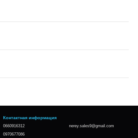
Контактная информация
0660916312
nerey.sales9@gmail.com
0970677086