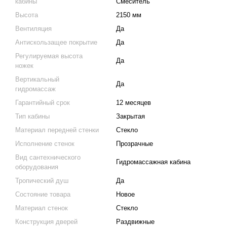
кабины
Смеситель
Высота
2150 мм
Вентиляция
Да
Антискользащее покрытие
Да
Регулируемая высота
Да
ножек
Вертикальный
Да
гидромассаж
Гарантийный срок
12 месяцев
Тип кабины
Закрытая
Материал передней стенки
Стекло
Исполнение стенок
Прозрачные
Вид сантехнического
Гидромассажная кабина
оборудования
Тропический душ
Да
Состояние товара
Новое
Материал стенок
Стекло
Конструкция дверей
Раздвижные