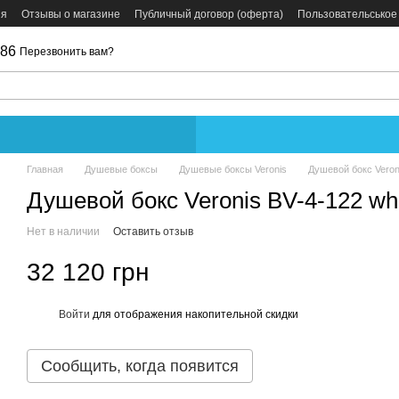
ия
Отзывы о магазине
Публичный договор (оферта)
Пользовательськое
086
Перезвонить вам?
Главная
Душевые боксы
Душевые боксы Veronis
Душевой бокс Veron
Душевой бокс Veronis BV-4-122 wh
Нет в наличии
Оставить отзыв
32 120 грн
Войти
для отображения накопительной скидки
%
Сообщить, когда появится