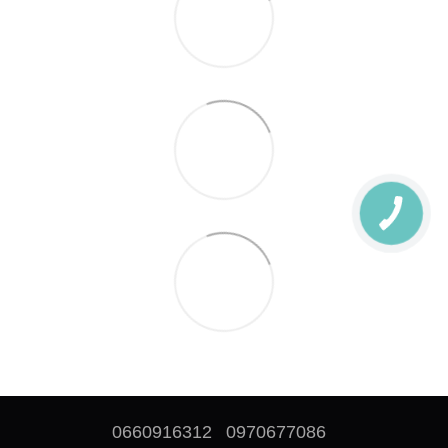
0660916312
0970677086