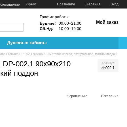
Сравнение
Укр
Рус
Желания
Вход
 соглашение
График работы:
Мой заказ
Будние:
09:00–21:00
Сб-Нд:
10:00–19:00
Душевые кабины
ond Premium DP-002.1 90x90x210 матовое стекло, пятиугольная, мелкий поддон
 DP-002.1 90x90x210
Артикул
dp002.1
лкий поддон
К сравнению
В желания