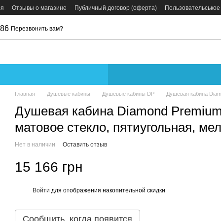
ия
Отзывы о магазине
Публичный договор (оферта)
Пользовательськое
086
Перезвонить вам?
Главная
Душевые кабины
Душевые кабины DP
Душевая кабина Diam
Душевая кабина Diamond Premium
матовое стекло, пятиугольная, ме
Нет в наличии
Оставить отзыв
15 166 грн
Войти
для отображения накопительной скидки
%
Сообщить, когда появится