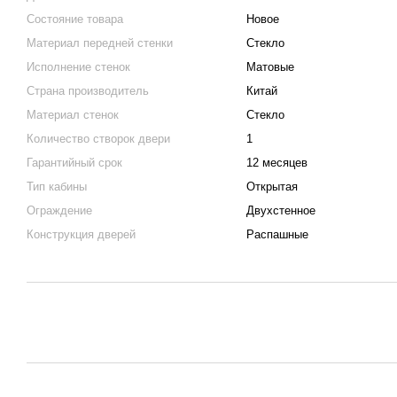
Состояние товара
Новое
Материал передней стенки
Стекло
Исполнение стенок
Матовые
Страна производитель
Китай
Материал стенок
Стекло
Количество створок двери
1
Гарантийный срок
12 месяцев
Тип кабины
Открытая
Ограждение
Двухстенное
Конструкция дверей
Распашные