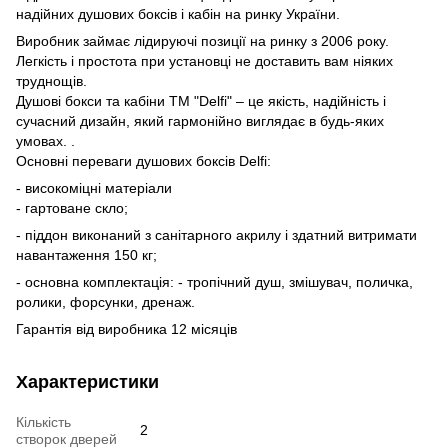
надійних душових боксів і кабін на ринку України.
Виробник займає лідируючі позиції на ринку з 2006 року.
Легкість і простота при установці не доставить вам ніяких
труднощів.
Душові бокси та кабіни ТМ "Delfi" – це якість, надійність і
сучасний дизайн, який гармонійно виглядає в будь-яких
умовах. .
Основні переваги душових боксів Delfi:
- високоміцні матеріали
- гартоване скло;
- піддон виконаний з санітарного акрилу і здатний витримати
навантаження 150 кг;
- основна комплектація: - тропічний душ, змішувач, поличка,
ролики, форсунки, дренаж.
Гарантія від виробника 12 місяців
Характеристики
Кількість
2
створок дверей