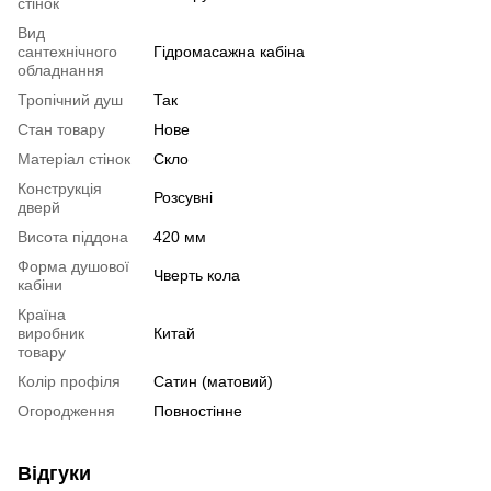
стінок
Вид
сантехнічного
Гідромасажна кабіна
обладнання
Тропічний душ
Так
Стан товару
Нове
Матеріал стінок
Скло
Конструкція
Розсувні
дверй
Висота піддона
420 мм
Форма душової
Чверть кола
кабіни
Країна
виробник
Китай
товару
Колір профіля
Сатин (матовий)
Огородження
Повностінне
Відгуки