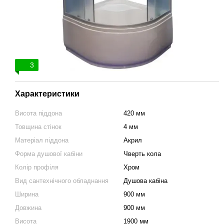
3
Характеристики
Висота піддона
420 мм
Товщина стінок
4 мм
Матеріал піддона
Акрил
Форма душової кабіни
Чверть кола
Колір профіля
Хром
Вид сантехнічного обладнання
Душова кабіна
Ширина
900 мм
Довжина
900 мм
Висота
1900 мм