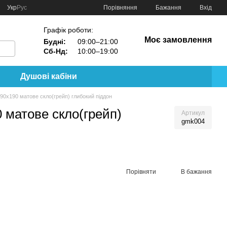
Порівняння
Укр
Рус
Бажання
Вхід
Графік роботи:
Моє замовлення
Будні:
09:00–21:00
Сб-Нд:
10:00–19:00
Душові кабіни
0x190 матове скло(грейп) глибокий піддон
 матове скло(грейп)
Артикул
gmk004
Порівняти
В бажання