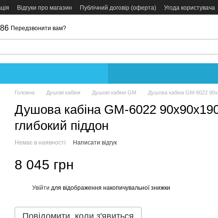
ція
Відгуки про магазин
Публічний договір (оферта)
Угода користувача
086
Передзвонити вам?
Головна
Душові кабіни
Душові кабіни GM
Душова кабіна GM-6022 90x9
Душова кабіна GM-6022 90x90x190
глибокий піддон
Немає в наявності
Написати відгук
8 045 грн
Увійти
для відображення накопичувальної знижки
%
Повідомити, коли з'явиться