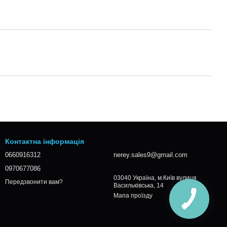
Контактна інформація
0660916312
nerey.sales9@gmail.com
0970677086
03040 Україна, м.Київ вулиця
Передзвонити вам?
Васильківська, 14
Мапа проїзду