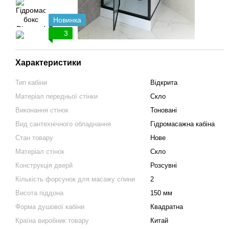
Новинка
3
Характеристики
Тип кабіни
Відкрита
Матеріал передньої стінки
Скло
Виконання стінок
Тоновані
Вид сантехнічного обладнання
Гідромасажна кабіна
Стан товару
Нове
Матеріал стінок
Скло
Конструкція дверй
Розсувні
Кількість форсунок для масажу спини
2
Висота піддона
150 мм
Форма душової кабіни
Квадратна
Країна виробник товару
Китай