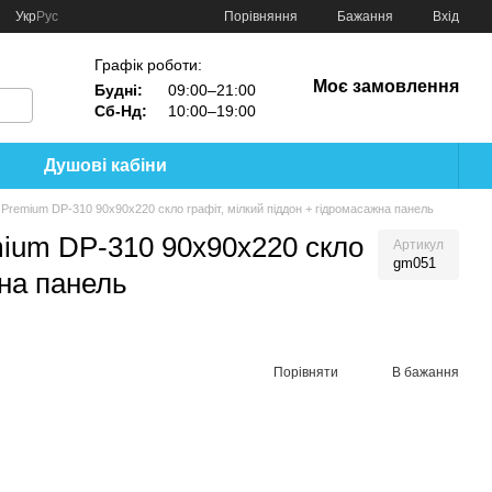
Порівняння
Укр
Рус
Бажання
Вхід
Графік роботи:
Моє замовлення
Будні:
09:00–21:00
Сб-Нд:
10:00–19:00
Душові кабіни
Premium DP-310 90x90x220 скло графіт, мілкий піддон + гідромасажна панель
ium DP-310 90x90x220 скло
Артикул
gm051
жна панель
Порівняти
В бажання