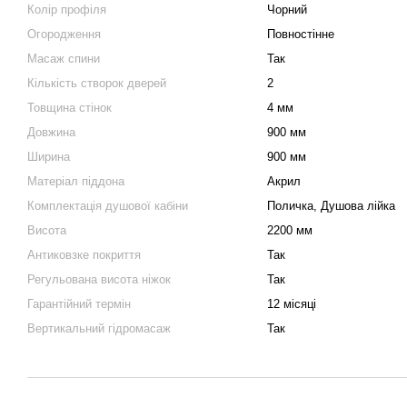
Колір профіля
Чорний
Огородження
Повностінне
Масаж спини
Так
Кількість створок дверей
2
Товщина стінок
4 мм
Довжина
900 мм
Ширина
900 мм
Матеріал піддона
Акрил
Комплектація душової кабіни
Поличка, Душова лійка
Висота
2200 мм
Антиковзке покриття
Так
Регульована висота ніжок
Так
Гарантійний термін
12 місяці
Вертикальний гідромасаж
Так