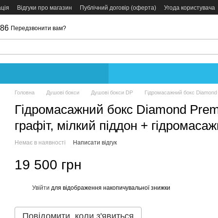
ція
Відгуки про магазин
Публічний договір (оферта)
Угода користувача
086
Передзвонити вам?
Головна
Душові бокси
Душові бокси DP
Гідромасажний бокс Diamond 
Гідромасажний бокс Diamond Prem
графіт, мілкий піддон + гідромаса
Немає в наявності
Написати відгук
19 500 грн
Увійти
для відображення накопичувальної знижки
%
Повідомити, коли з'явиться