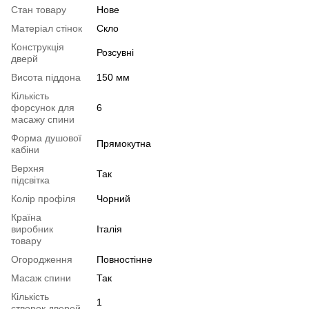
Стан товару
Нове
Матеріал стінок
Скло
Конструкція
Розсувні
дверй
Висота піддона
150 мм
Кількість
форсунок для
6
масажу спини
Форма душової
Прямокутна
кабіни
Верхня
Так
підсвітка
Колір профіля
Чорний
Країна
виробник
Італія
товару
Огородження
Повностінне
Масаж спини
Так
Кількість
1
створок дверей