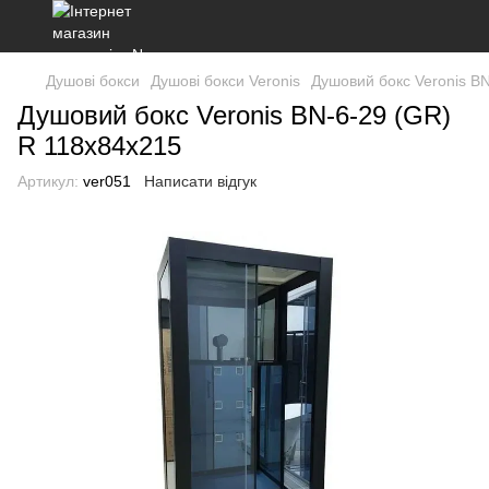
Душові бокси
Душові бокси Veronis
Душовий бокс Veronis B
Душовий бокс Veronis BN-6-29 (GR)
R 118х84х215
Артикул:
ver051
Написати відгук