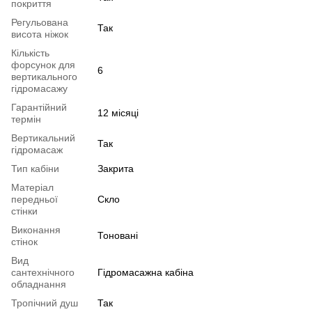
покриття
Регульована
Так
висота ніжок
Кількість
форсунок для
6
вертикального
гідромасажу
Гарантійний
12 місяці
термін
Вертикальний
Так
гідромасаж
Тип кабіни
Закрита
Матеріал
передньої
Скло
стінки
Виконання
Тоновані
стінок
Вид
сантехнічного
Гідромасажна кабіна
обладнання
Тропічний душ
Так