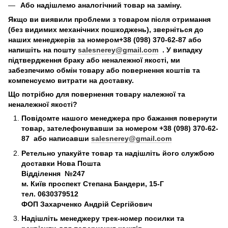
Або надішлемо аналогічний товар на заміну.
Якщо ви виявили проблеми з товаром після отримання
(без видимих механічних пошкоджень), зверніться до
наших менеджерів за номером+38 (098) 370-62-87 або
напишіть на пошту
salesnerey@gmail.com
. У випадку
підтвердження браку або неналежної якості, ми
забезпечимо обмін товару або повернення коштів та
компенсуємо витрати на доставку.
Що потрібно для повернення товару належної та
неналежної якості?
Повідомте нашого менеджера про бажання повернути
товар, зателефонувавши за номером +38 (098) 370-62-
87 або написавши
salesnerey@gmail.com
Ретельно упакуйте товар та надішліть його службою
доставки Нова Пошта
Відділення №247
м. Київ
проспект Степана Бандери, 15-Г
тел. 0630379512
ФОП Захарченко Андрій Сергійович
Надішліть менеджеру трек-номер посилки та