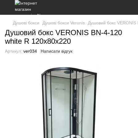
Душові бокси
Душові бокси Veronis
Душовий бокс VERONIS B
Душовий бокс VERONIS BN-4-120
white R 120х80х220
Артикул:
ver034
Написати відгук