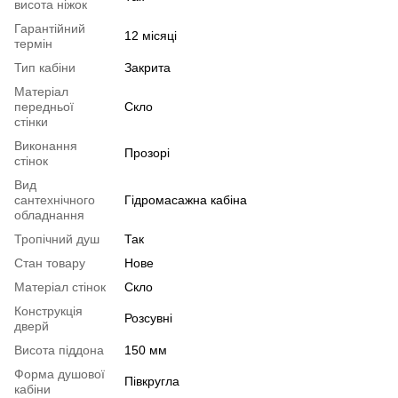
висота ніжок
Гарантійний
12 місяці
термін
Тип кабіни
Закрита
Матеріал
передньої
Скло
стінки
Виконання
Прозорі
стінок
Вид
сантехнічного
Гідромасажна кабіна
обладнання
Тропічний душ
Так
Стан товару
Нове
Матеріал стінок
Скло
Конструкція
Розсувні
дверй
Висота піддона
150 мм
Форма душової
Півкругла
кабіни