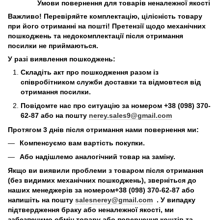
Умови повернення для товарів неналежної якості
Важливо! Перевіряйте комплектацію, цілісність товару
при його отриманні на пошті! Претензії щодо механічних
пошкоджень та недокомплектації після отримання
посилки не приймаються.
У разі виявлення пошкоджень:
Складіть акт про пошкодження разом із
співробітником служби доставки та відмовтеся від
отримання посилки.
Повідомте нас про ситуацію за номером +38 (098) 370-
62-87 або на пошту
nerey.sales9@gmail.com
Протягом 3 днів після отримання нами повернення ми:
Компенсуємо вам вартість покупки.
Або надішлемо аналогічний товар на заміну.
Якщо ви виявили проблеми з товаром після отримання
(без видимих механічних пошкоджень), зверніться до
наших менеджерів за номером+38 (098) 370-62-87 або
напишіть на пошту
salesnerey@gmail.com
. У випадку
підтвердження браку або неналежної якості, ми
забезпечимо обмін товару або повернення коштів та