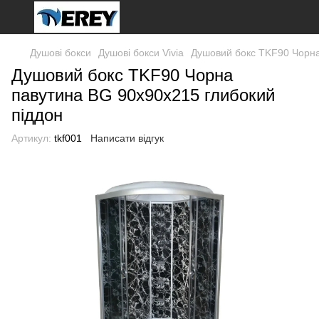
Душові бокси
Душові бокси Vivia
Душовий бокс TKF90 Чорна
Душовий бокс TKF90 Чорна
павутина BG 90x90x215 глибокий
піддон
Артикул:
tkf001
Написати відгук