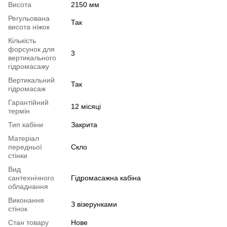
Висота
2150 мм
Регульована
Так
висота ніжок
Кількість
форсунок для
3
вертикального
гідромасажу
Вертикальний
Так
гідромасаж
Гарантійний
12 місяці
термін
Тип кабіни
Закрита
Матеріал
передньої
Скло
стінки
Вид
сантехнічного
Гідромасажна кабіна
обладнання
Виконання
З візерунками
стінок
Стан товару
Нове