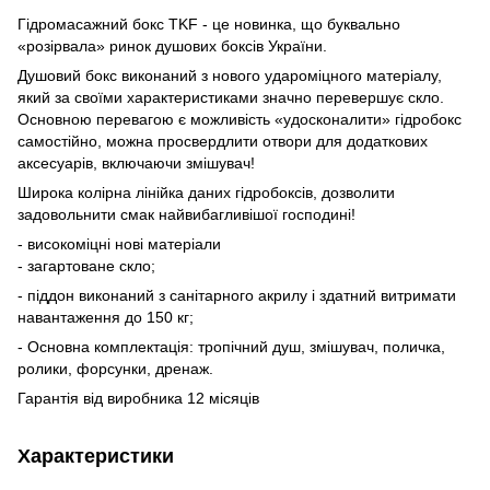
Гідромасажний бокс TKF - це новинка, що буквально
«розірвала» ринок душових боксів України.
Душовий бокс виконаний з нового удароміцного матеріалу,
який за своїми характеристиками значно перевершує скло.
Основною перевагою є можливість «удосконалити» гідробокс
самостійно, можна просвердлити отвори для додаткових
аксесуарів, включаючи змішувач!
Широка колірна лінійка даних гідробоксів, дозволити
задовольнити смак найвибагливішої господині!
- високоміцні нові матеріали
- загартоване скло;
- піддон виконаний з санітарного акрилу і здатний витримати
навантаження до 150 кг;
- Основна комплектація: тропічний душ, змішувач, поличка,
ролики, форсунки, дренаж.
Гарантія від виробника 12 місяців
Характеристики