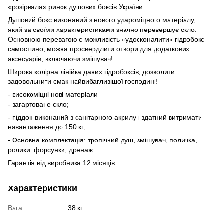
«розірвала» ринок душових боксів України.
Душовий бокс виконаний з нового удароміцного матеріалу,
який за своїми характеристиками значно перевершує скло.
Основною перевагою є можливість «удосконалити» гідробокс
самостійно, можна просвердлити отвори для додаткових
аксесуарів, включаючи змішувач!
Широка колірна лінійка даних гідробоксів, дозволити
задовольнити смак найвибагливішої господині!
- високоміцні нові матеріали
- загартоване скло;
- піддон виконаний з санітарного акрилу і здатний витримати
навантаження до 150 кг;
- Основна комплектація: тропічний душ, змішувач, поличка,
ролики, форсунки, дренаж.
Гарантія від виробника 12 місяців
Характеристики
Вага
38 кг