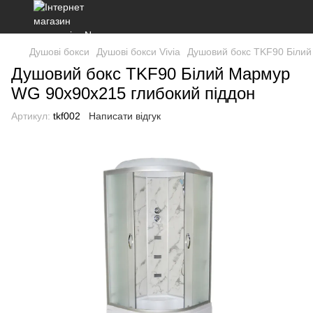
Душові бокси
Душові бокси Vivia
Душовий бокс TKF90 Білий
Душовий бокс TKF90 Білий Мармур
WG 90x90x215 глибокий піддон
Артикул:
tkf002
Написати відгук