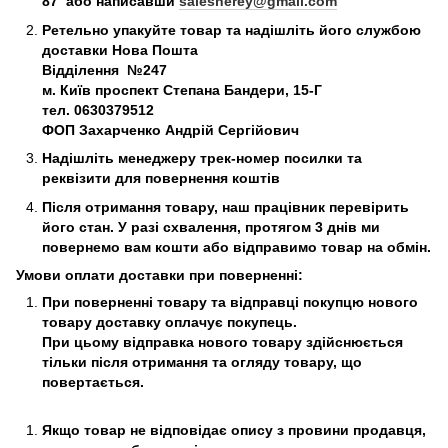
87 або написавши
salesnerey@gmail.com
Ретельно упакуйте товар та надішліть його службою
доставки Нова Пошта
Відділення №247
м. Київ
проспект Степана Бандери, 15-Г
тел. 0630379512
ФОП Захарченко Андрій Сергійович
Надішліть менеджеру трек-номер посилки та
реквізити для повернення коштів
Після отримання товару, наш працівник перевірить
його стан. У разі схвалення, протягом 3 днів ми
повернемо вам кошти або відправимо товар на обмін.
Умови оплати доставки при поверненні:
При поверненні товару та відправці покупцю нового
товару доставку оплачує покупець.
При цьому відправка нового товару здійснюється
тільки після отримання та огляду товару, що
повертається.
Якщо товар не відповідає опису з провини продавця,