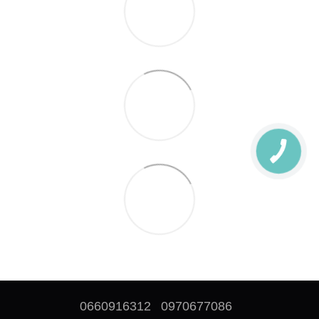
0660916312
0970677086