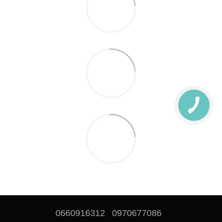
0660916312
0970677086