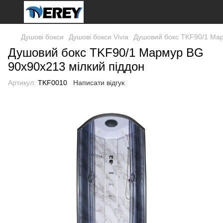
Душові бокси
Душові бокси Vivia
Душовий бокс TKF90/1 Мар
Душовий бокс TKF90/1 Мармур BG
90x90x213 мілкий піддон
Артикул:
TKF0010
Написати відгук