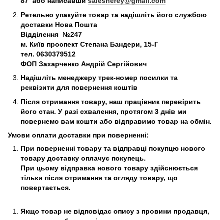
87 або написавши
salesnerey@gmail.com
Ретельно упакуйте товар та надішліть його службою
доставки Нова Пошта
Відділення №247
м. Київ
проспект Степана Бандери, 15-Г
тел. 0630379512
ФОП Захарченко Андрій Сергійович
Надішліть менеджеру трек-номер посилки та
реквізити для повернення коштів
Після отримання товару, наш працівник перевірить
його стан. У разі схвалення, протягом 3 днів ми
повернемо вам кошти або відправимо товар на обмін.
Умови оплати доставки при поверненні:
При поверненні товару та відправці покупцю нового
товару доставку оплачує покупець.
При цьому відправка нового товару здійснюється
тільки після отримання та огляду товару, що
повертається.
Якщо товар не відповідає опису з провини продавця,