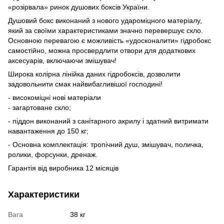
«розірвала» ринок душових боксів України.
Душовий бокс виконаний з нового удароміцного матеріалу,
який за своїми характеристиками значно перевершує скло.
Основною перевагою є можливість «удосконалити» гідробокс
самостійно, можна просвердлити отвори для додаткових
аксесуарів, включаючи змішувач!
Широка колірна лінійка даних гідробоксів, дозволити
задовольнити смак найвибагливішої господині!
- високоміцні нові матеріали
- загартоване скло;
- піддон виконаний з санітарного акрилу і здатний витримати
навантаження до 150 кг;
- Основна комплектація: тропічний душ, змішувач, поличка,
ролики, форсунки, дренаж.
Гарантія від виробника 12 місяців
Характеристики
Вага
38 кг