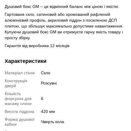
Душовий бокс GM – це відмінний баланс між ціною і якістю.
Гартоване скло, сатиновий або хромований рифлений
алюмінієвий профіль, акриловий піддон з посиленою ДСП
плитою, що збільшує максимально допустиме навантаження.
Купуючи душовий бокс GM ви отримуєте гарну якість товару і
просту збірку.
Гарантія від виробника 12 місяців
Характеристики
Матеріал стінок
Скло
Конструкція
Розсувні
дверй
Кількість
форсунок для
6
масажу спини
Висота піддона
420 мм
Форма душової
Чверть кола
кабіни