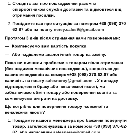
Складіть акт про пошкодження разом із
співробітником служби доставки та відмовтеся від
отримання посилки.
Повідомте нас про ситуацію за номером +38 (098) 370-
62-87 або на пошту
nerey.sales9@gmail.com
Протягом 3 днів після отримання нами повернення ми:
Компенсуємо вам вартість покупки.
Або надішлемо аналогічний товар на заміну.
Якщо ви виявили проблеми з товаром після отримання
(без видимих механічних пошкоджень), зверніться до
наших менеджерів за номером+38 (098) 370-62-87 або
напишіть на пошту
salesnerey@gmail.com
. У випадку
підтвердження браку або неналежної якості, ми
забезпечимо обмін товару або повернення коштів та
компенсуємо витрати на доставку.
Що потрібно для повернення товару належної та
неналежної якості?
Повідомте нашого менеджера про бажання повернути
товар, зателефонувавши за номером +38 (098) 370-62-
87 або написавши
salesnerey@gmail.com