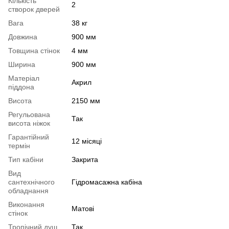
Кількість
2
створок дверей
Вага
38 кг
Довжина
900 мм
Товщина стінок
4 мм
Ширина
900 мм
Матеріал
Акрил
піддона
Висота
2150 мм
Регульована
Так
висота ніжок
Гарантійний
12 місяці
термін
Тип кабіни
Закрита
Вид
сантехнічного
Гідромасажна кабіна
обладнання
Виконання
Матові
стінок
Тропічний душ
Так