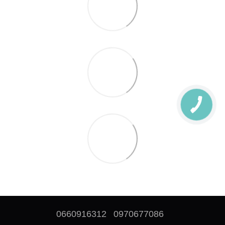
0660916312
0970677086