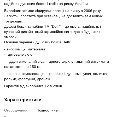
надійних душових боксів і кабін на ринку України.
Виробник займає лідируючі позиції на ринку з 2006 року.
Легкість і простота при установці не доставить вам ніяких
труднощів.
Душові бокси та кабіни ТМ "Delfi" – це якість, надійність і
сучасний дизайн, який гармонійно виглядає в будь-яких
умовах. .
Основні переваги душових боксів Delfi:
- високоміцні матеріали
- гартоване скло;
- піддон виконаний з санітарного акрилу і здатний витримати
навантаження 150 кг;
- основна комплектація: - тропічний душ, змішувач, поличка,
ролики, форсунки, дренаж.
Гарантія від виробника 12 місяців
Характеристики
Огородження
Повностінне