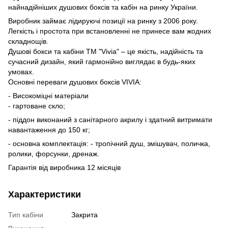
найнадійніших душових боксів та кабін на ринку України.
Виробник займає лідируючі позиції на ринку з 2006 року.
Легкість і простота при встановленні не принесе вам жодних
складнощів.
Душові бокси та кабіни ТМ "Vivia" – це якість, надійність та
сучасний дизайн, який гармонійно виглядає в будь-яких
умовах.
Основні переваги душових боксів VIVIA:
- Високоміцні матеріали
- гартоване скло;
- піддон виконаний з санітарного акрилу і здатний витримати
навантаження до 150 кг;
- основна комплектація: - тропічний душ, змішувач, поличка,
ролики, форсунки, дренаж.
Гарантія від виробника 12 місяців
Характеристики
Тип кабіни
Закрита