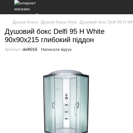
Душові бокси
Душові бокси Vivia
Душовий бокс Delfi 95 H W
Душовий бокс Delfi 95 H White
90х90х215 глибокий піддон
Артикул:
delfi016
Написати відгук