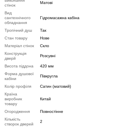
Виконання
Матові
стінок
Вид
сантехнічного
Гідромасажна кабіна
обладнання
Тропічний душ
Так
Стан товару
Нове
Матеріал стінок
Скло
Конструкція
Розсувні
дверй
Висота піддона
420 мм
Форма душової
Півкругла
кабіни
Колір профіля
Сатин (матовий)
Країна
виробник
Китай
товару
Огородження
Повностінне
Кількість
2
створок дверей