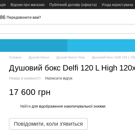
ція
Відгуки про магазин
Публічний договір (оферта)
Угода користувача
086
Передзвонити вам?
Головна
Душові бокси
Душові бокси Vivia
Душовий бокс Delfi 120 L H
Душовий бокс Delfi 120 L High 120
Немає в наявності
Написати відгук
17 600 грн
Увійти
для відображення накопичувальної знижки
%
Повідомити, коли з'явиться