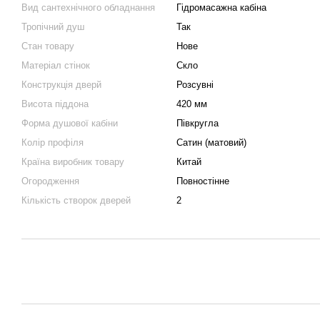
Вид сантехнічного обладнання
Гідромасажна кабіна
Тропічний душ
Так
Стан товару
Нове
Матеріал стінок
Скло
Конструкція дверй
Розсувні
Висота піддона
420 мм
Форма душової кабіни
Півкругла
Колір профіля
Сатин (матовий)
Країна виробник товару
Китай
Огородження
Повностінне
Кількість створок дверей
2