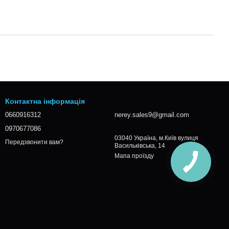
Контактна інформація
0660916312
nerey.sales9@gmail.com
0970677086
03040 Україна, м.Київ вулиця
Передзвонити вам?
Васильківська, 14
Мапа проїзду