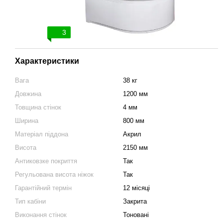
3
Характеристики
Вага
38 кг
Довжина
1200 мм
Товщина стінок
4 мм
Ширина
800 мм
Матеріал піддона
Акрил
Висота
2150 мм
Антиковзке покриття
Так
Регульована висота ніжок
Так
Гарантійний термін
12 місяці
Тип кабіни
Закрита
Виконання стінок
Тоновані