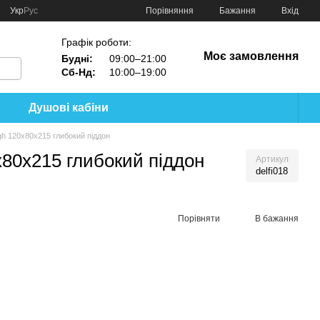
Порівняння
Укр
Рус
Бажання
Вхід
Графік роботи:
Моє замовлення
Будні:
09:00–21:00
Сб-Нд:
10:00–19:00
Душові кабіни
igh 120x80x215 глибокий піддон
x80x215 глибокий піддон
Артикул
delfi018
Порівняти
В бажання