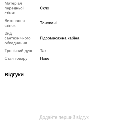
Матеріал
передньої
Скло
стінки
Виконання
Тоновані
стінок
Вид
сантехнічного
Гідромасажна кабіна
обладнання
Тропічний душ
Так
Стан товару
Нове
Відгуки
Додайте перший відгук