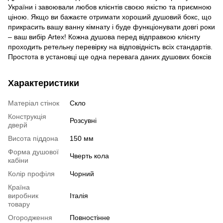
України і завоювали любов клієнтів своєю якістю та приємною
ціною. Якщо ви бажаєте отримати хороший душовий бокс, що
прикрасить вашу ванну кімнату і буде функціонувати довгі роки
– ваш вибір Artex! Кожна душова перед відправкою клієнту
проходить ретельну перевірку на відповідність всіх стандартів.
Простота в установці ще одна перевага даних душових боксів
Характеристики
Матеріал стінок
Скло
Конструкція
Розсувні
дверй
Висота піддона
150 мм
Форма душової
Чверть кола
кабіни
Колір профіля
Чорний
Країна
виробник
Італія
товару
Огородження
Повностінне