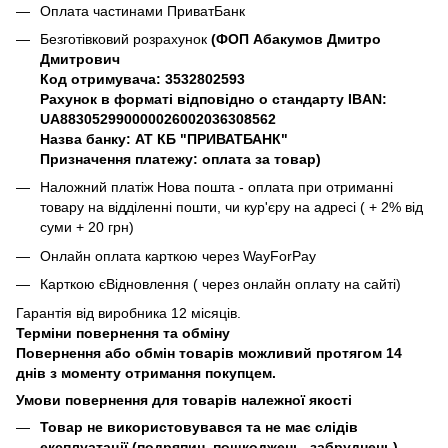
Оплата частинами ПриватБанк
Безготівковий розрахунок
(ФОП Абакумов Дмитро
Дмитрович
Код отримувача: 3532802593
Рахунок в форматі відповідно о стандарту IBAN:
UA883052990000026002036308562
Назва банку: АТ КБ "ПРИВАТБАНК"
Призначення платежу: оплата за товар)
Наложний платіж Нова пошта - оплата при отриманні
товару на відділенні пошти, чи кур'єру на адресі ( + 2% від
суми + 20 грн)
Онлайн оплата карткою через WayForPay
Карткою єВідновлення ( через онлайн оплату на сайті)
Гарантія від виробника 12 місяців.
Терміни повернення та обміну
Повернення або обмін товарів можливий протягом 14
днів з моменту отримання покупцем.
Умови повернення для товарів належної якості
Товар не використовувався та не має слідів
експлуатації (подряпин, пошкоджень, забруднень).