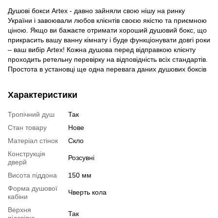
Душові бокси Artex - давно зайняли свою нішу на ринку
України і завоювали любов клієнтів своєю якістю та приємною
ціною. Якщо ви бажаєте отримати хороший душовий бокс, що
прикрасить вашу ванну кімнату і буде функціонувати довгі роки
– ваш вибір Artex! Кожна душова перед відправкою клієнту
проходить ретельну перевірку на відповідність всіх стандартів.
Простота в установці ще одна перевага даних душових боксів
Характеристики
Тропічний душ
Так
Стан товару
Нове
Матеріал стінок
Скло
Конструкція
Розсувні
дверй
Висота піддона
150 мм
Форма душової
Чверть кола
кабіни
Верхня
Так
підсвітка