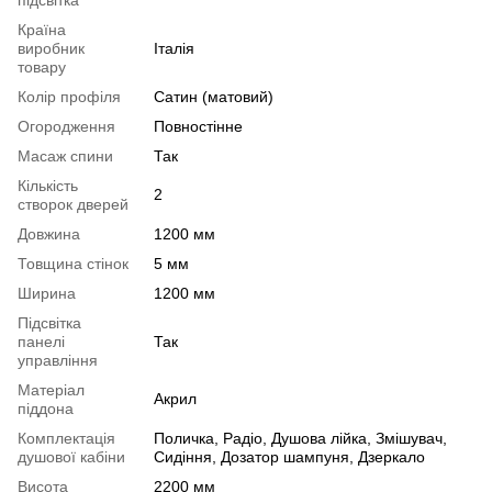
Країна
виробник
Італія
товару
Колір профіля
Сатин (матовий)
Огородження
Повностінне
Масаж спини
Так
Кількість
2
створок дверей
Довжина
1200 мм
Товщина стінок
5 мм
Ширина
1200 мм
Підсвітка
панелі
Так
управління
Матеріал
Акрил
піддона
Комплектація
Поличка, Радіо, Душова лійка, Змішувач,
душової кабіни
Сидіння, Дозатор шампуня, Дзеркало
Висота
2200 мм