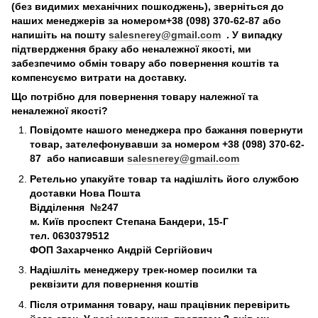
(без видимих механічних пошкоджень), зверніться до
наших менеджерів за номером+38 (098) 370-62-87 або
напишіть на пошту
salesnerey@gmail.com
. У випадку
підтвердження браку або неналежної якості, ми
забезпечимо обмін товару або повернення коштів та
компенсуємо витрати на доставку.
Що потрібно для повернення товару належної та
неналежної якості?
Повідомте нашого менеджера про бажання повернути
товар, зателефонувавши за номером +38 (098) 370-62-
87 або написавши
salesnerey@gmail.com
Ретельно упакуйте товар та надішліть його службою
доставки Нова Пошта
Відділення №247
м. Київ
проспект Степана Бандери, 15-Г
тел. 0630379512
ФОП Захарченко Андрій Сергійович
Надішліть менеджеру трек-номер посилки та
реквізити для повернення коштів
Після отримання товару, наш працівник перевірить