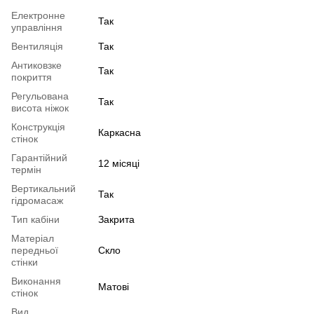
Електронне
Так
управління
Вентиляція
Так
Антиковзке
Так
покриття
Регульована
Так
висота ніжок
Конструкція
Каркасна
стінок
Гарантійний
12 місяці
термін
Вертикальний
Так
гідромасаж
Тип кабіни
Закрита
Матеріал
передньої
Скло
стінки
Виконання
Матові
стінок
Вид