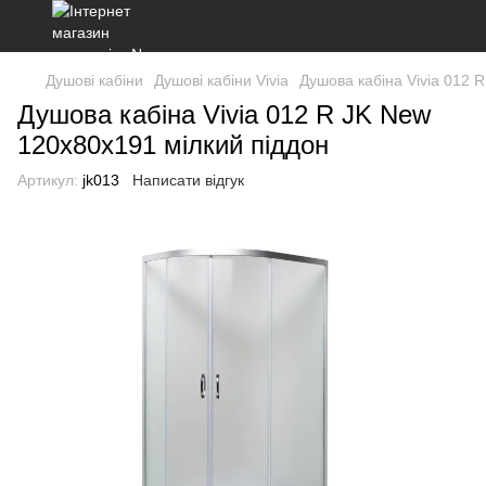
Душові кабіни
Душові кабіни Vivia
Душова кабіна Vivia 012 
Душова кабіна Vivia 012 R JK New
120x80x191 мілкий піддон
Артикул:
jk013
Написати відгук