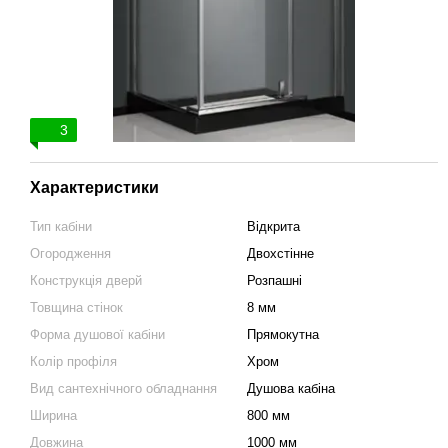
3
Характеристики
Тип кабіни
Відкрита
Огородження
Двохстінне
Конструкція дверй
Розпашні
Товщина стінок
8 мм
Форма душової кабіни
Прямокутна
Колір профіля
Хром
Вид сантехнічного обладнання
Душова кабіна
Ширина
800 мм
Довжина
1000 мм