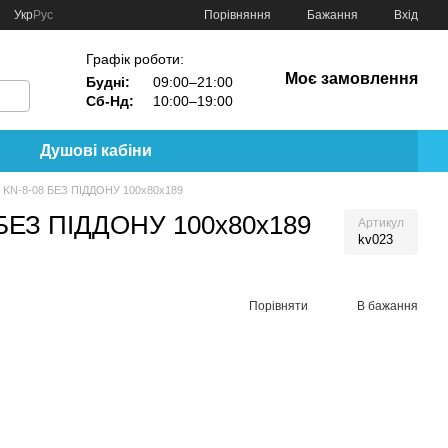
Порівняння
Укр
Рус
Бажання
Вхід
Графік роботи:
Моє замовлення
Будні:
09:00–21:00
Сб-Нд:
10:00–19:00
Душові кабіни
 KN-8-08 БЕЗ ПІДДОНУ 100х80х189
 БЕЗ ПІДДОНУ 100х80х189
Артикул
kv023
Порівняти
В бажання