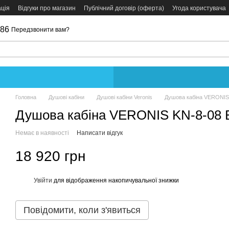
ція
Відгуки про магазин
Публічний договір (оферта)
Угода користувача
086
Передзвонити вам?
Головна
Душові кабіни
Душові кабіни Veronis
Душова кабіна VERONIS
Душова кабіна VERONIS KN-8-08
Немає в наявності
Написати відгук
18 920 грн
Увійти
для відображення накопичувальної знижки
%
Повідомити, коли з'явиться