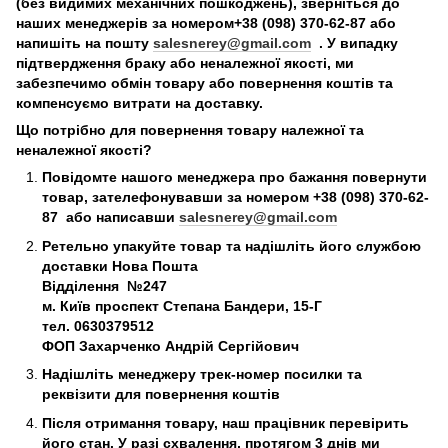
(без видимих механічних пошкоджень), зверніться до
наших менеджерів за номером+38 (098) 370-62-87 або
напишіть на пошту
salesnerey@gmail.com
. У випадку
підтвердження браку або неналежної якості, ми
забезпечимо обмін товару або повернення коштів та
компенсуємо витрати на доставку.
Що потрібно для повернення товару належної та
неналежної якості?
Повідомте нашого менеджера про бажання повернути
товар, зателефонувавши за номером +38 (098) 370-62-
87 або написавши
salesnerey@gmail.com
Ретельно упакуйте товар та надішліть його службою
доставки Нова Пошта
Відділення №247
м. Київ
проспект Степана Бандери, 15-Г
тел. 0630379512
ФОП Захарченко Андрій Сергійович
Надішліть менеджеру трек-номер посилки та
реквізити для повернення коштів
Після отримання товару, наш працівник перевірить
його стан. У разі схвалення, протягом 3 днів ми