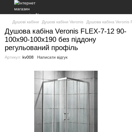
Душові кабіни
Душові кабіни Veronis
Душова кабіна Veronis
Душова кабіна Veronis FLEX-7-12 90-
100х90-100х190 без піддону
регульований профіль
Артикул:
kv008
Написати відгук