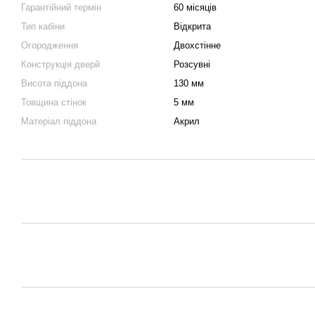
Гарантійний термін
60 місяців
Тип кабіни
Відкрита
Огородження
Двохстінне
Конструкція дверй
Розсувні
Висота піддона
130 мм
Товщина стінок
5 мм
Матеріал піддона
Акрил