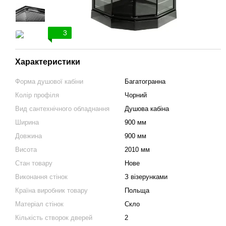
3
Характеристики
Форма душової кабіни
Багатогранна
Колір профіля
Чорний
Вид сантехнічного обладнання
Душова кабіна
Ширина
900 мм
Довжина
900 мм
Висота
2010 мм
Стан товару
Нове
Виконання стінок
З візерунками
Країна виробник товару
Польща
Матеріал стінок
Скло
Кількість створок дверей
2