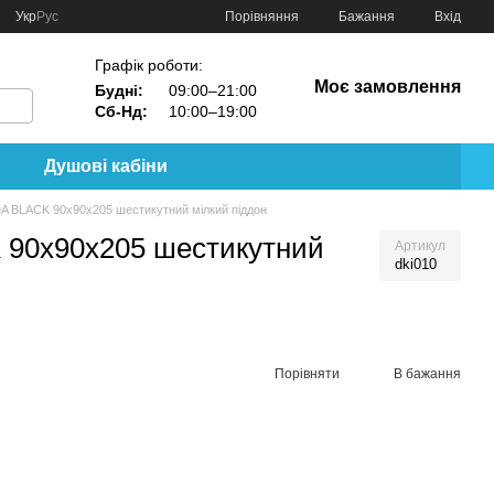
Порівняння
Укр
Рус
Бажання
Вхід
Графік роботи:
Моє замовлення
Будні:
09:00–21:00
Сб-Нд:
10:00–19:00
Душові кабіни
DA BLACK 90х90х205 шестикутний мілкий піддон
 90х90х205 шестикутний
Артикул
dki010
Порівняти
В бажання