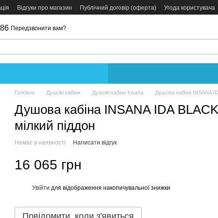
ція
Відгуки про магазин
Публічний договір (оферта)
Угода користувача
086
Передзвонити вам?
Головна
Душові кабіни
Душові кабіни Insana
Душова кабіна INSANA I
Душова кабіна INSANA IDA BLACK
мілкий піддон
Немає в наявності
Написати відгук
16 065 грн
Увійти
для відображення накопичувальної знижки
%
Повідомити, коли з'явиться