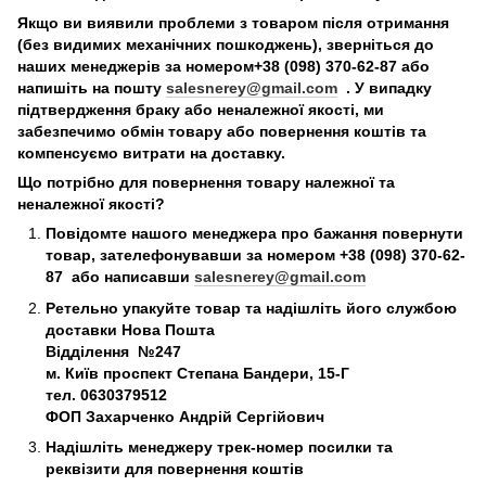
Якщо ви виявили проблеми з товаром після отримання
(без видимих механічних пошкоджень), зверніться до
наших менеджерів за номером+38 (098) 370-62-87 або
напишіть на пошту
salesnerey@gmail.com
. У випадку
підтвердження браку або неналежної якості, ми
забезпечимо обмін товару або повернення коштів та
компенсуємо витрати на доставку.
Що потрібно для повернення товару належної та
неналежної якості?
Повідомте нашого менеджера про бажання повернути
товар, зателефонувавши за номером +38 (098) 370-62-
87 або написавши
salesnerey@gmail.com
Ретельно упакуйте товар та надішліть його службою
доставки Нова Пошта
Відділення №247
м. Київ
проспект Степана Бандери, 15-Г
тел. 0630379512
ФОП Захарченко Андрій Сергійович
Надішліть менеджеру трек-номер посилки та
реквізити для повернення коштів