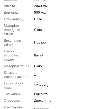
Висота
2040 мм
Довжина
900 мм
Стан товару
Нове
Матеріал
передньої
Скло
стінки
Виконання
Прозорі
стінок
Країна
виробник
Китай
товару
Матеріал стінок
Скло
Кількість
1
створок дверей
Гарантійний
12 місяці
термін
Тип кабіни
Відкрита
Огородження
Двохстінне
Конструкція
Розпашні