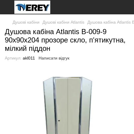
Душові кабіни
Душові кабіни Atlantis
Душова кабіна Atlantis 
Душова кабіна Atlantis B-009-9
90х90х204 прозоре скло, п'ятикутна,
мілкий піддон
Артикул:
akl011
Написати відгук