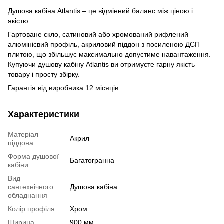
Душова кабіна Atlantis – це відмінний баланс між ціною і
якістю.
Гартоване скло, сатиновий або хромований рифлений
алюмінієвий профіль, акриловий піддон з посиленою ДСП
плитою, що збільшує максимально допустиме навантаження.
Купуючи душову кабіну Atlantis ви отримуєте гарну якість
товару і просту збірку.
Гарантія від виробника 12 місяців
Характеристики
Матеріал
Акрил
піддона
Форма душової
Багатогранна
кабіни
Вид
сантехнічного
Душова кабіна
обладнання
Колір профіля
Хром
Ширина
900 мм