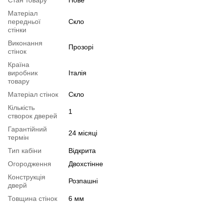
Матеріал
передньої
Скло
стінки
Виконання
Прозорі
стінок
Країна
виробник
Італія
товару
Матеріал стінок
Скло
Кількість
1
створок дверей
Гарантійний
24 місяці
термін
Тип кабіни
Відкрита
Огородження
Двохстінне
Конструкція
Розпашні
дверй
Товщина стінок
6 мм