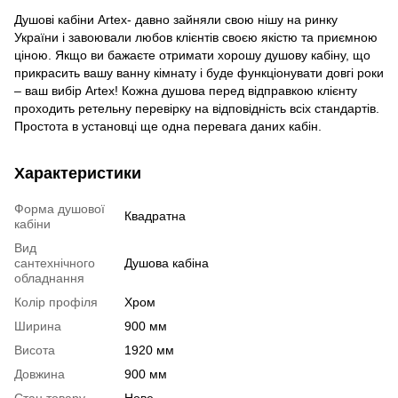
Душові кабіни Artex- давно зайняли свою нішу на ринку
України і завоювали любов клієнтів своєю якістю та приємною
ціною. Якщо ви бажаєте отримати хорошу душову кабіну, що
прикрасить вашу ванну кімнату і буде функціонувати довгі роки
– ваш вибір Artex! Кожна душова перед відправкою клієнту
проходить ретельну перевірку на відповідність всіх стандартів.
Простота в установці ще одна перевага даних кабін.
Характеристики
Форма душової
Квадратна
кабіни
Вид
сантехнічного
Душова кабіна
обладнання
Колір профіля
Хром
Ширина
900 мм
Висота
1920 мм
Довжина
900 мм
Стан товару
Нове