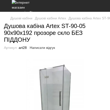
Душові кабіни
Душові кабіни Artex
Душова кабіна Artex ST-
Душова кабіна Artex ST-90-05
90х90х192 прозоре скло БЕЗ
ПІДДОНУ
Артикул:
art28
Написати відгук