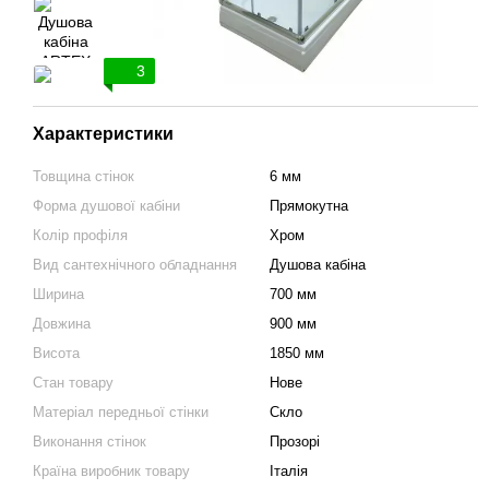
3
Характеристики
Товщина стінок
6 мм
Форма душової кабіни
Прямокутна
Колір профіля
Хром
Вид сантехнічного обладнання
Душова кабіна
Ширина
700 мм
Довжина
900 мм
Висота
1850 мм
Стан товару
Нове
Матеріал передньої стінки
Скло
Виконання стінок
Прозорі
Країна виробник товару
Італія