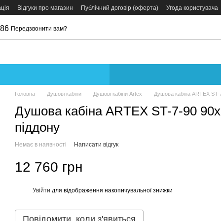
ція
Відгуки про магазин
Публічний договір (оферта)
Угода користувача
086
Передзвонити вам?
Головна
Душові кабіни
Душові кабіни Artex
Душова кабіна ARTEX ST-7
Душова кабіна ARTEX ST-7-90 90х7
піддону
Немає в наявності
Написати відгук
12 760 грн
Увійти
для відображення накопичувальної знижки
%
Повідомити, коли з'явиться