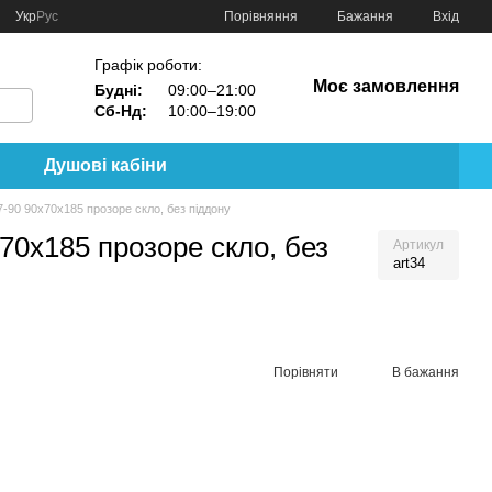
Порівняння
Укр
Рус
Бажання
Вхід
Графік роботи:
Моє замовлення
Будні:
09:00–21:00
Сб-Нд:
10:00–19:00
Душові кабіни
-90 90х70х185 прозоре скло, без піддону
0х185 прозоре скло, без
Артикул
art34
Порівняти
В бажання