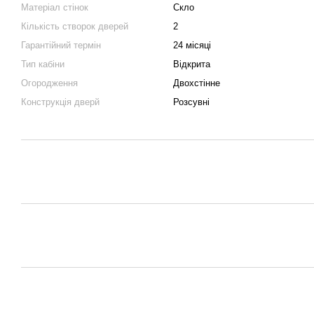
Матеріал стінок
Скло
Кількість створок дверей
2
Гарантійний термін
24 місяці
Тип кабіни
Відкрита
Огородження
Двохстінне
Конструкція дверй
Розсувні